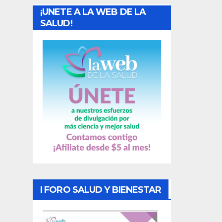
¡UNETE A LA WEB DE LA
d
SALUD!
a
s
I FORO SALUD Y BIENESTAR