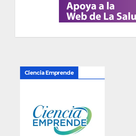
N
Ciencia Emprende
a
v
e
g
a