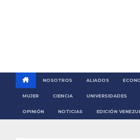
Saltar
al
contenido
NOSOTROS
ALIADOS
ECONO
MUJER
CIENCIA
UNIVERSIDADES
OPINIÓN
NOTICIAS
EDICIÓN VENEZU