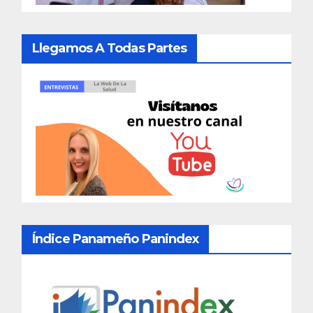
Llegamos A Todas Partes
Índice Panameño Panindex