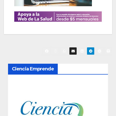
N
Ciencia Emprende
a
v
e
g