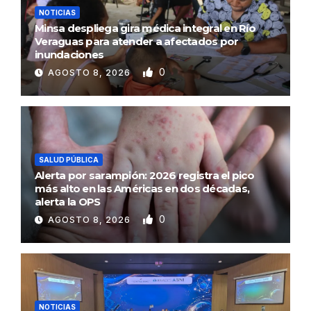
NOTICIAS
Minsa despliega gira médica integral en Río
Veraguas para atender a afectados por
inundaciones
0
AGOSTO 8, 2026
SALUD PÚBLICA
Alerta por sarampión: 2026 registra el pico
más alto en las Américas en dos décadas,
alerta la OPS
0
AGOSTO 8, 2026
NOTICIAS