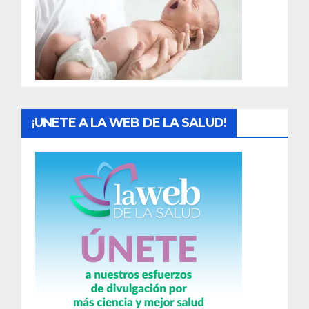
a
d
a
s
¡UNETE A LA WEB DE LA SALUD!