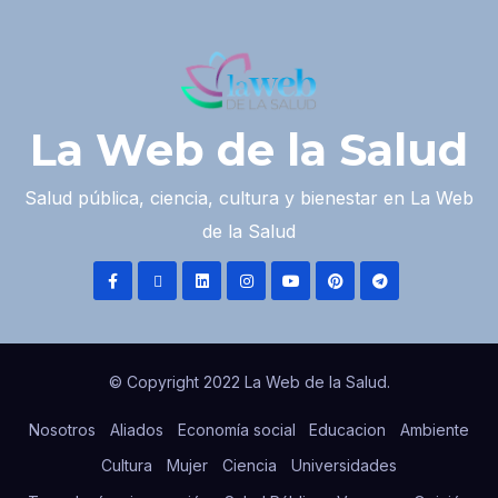
La Web de la Salud
Salud pública, ciencia, cultura y bienestar en La Web
de la Salud
© Copyright 2022 La Web de la Salud.
Nosotros
Aliados
Economía social
Educacion
Ambiente
Cultura
Mujer
Ciencia
Universidades