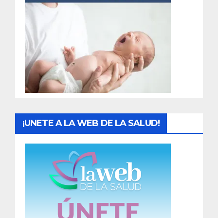
r
a
d
a
s
¡UNETE A LA WEB DE LA SALUD!