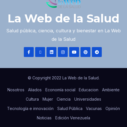
La Web de la Salud
Salud pública, ciencia, cultura y bienestar en La Web
de la Salud
© Copyright 2022 La Web de la Salud.
Nosotros
Aliados
Economía social
Educacion
Ambiente
Cultura
Mujer
Ciencia
Universidades
Tecnología e innovación
Salud Pública
Vacunas
Opinión
Noticias
Edición Venezuela