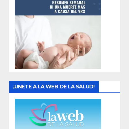
n
t
r
a
d
a
s
¡UNETE A LA WEB DE LA SALUD!