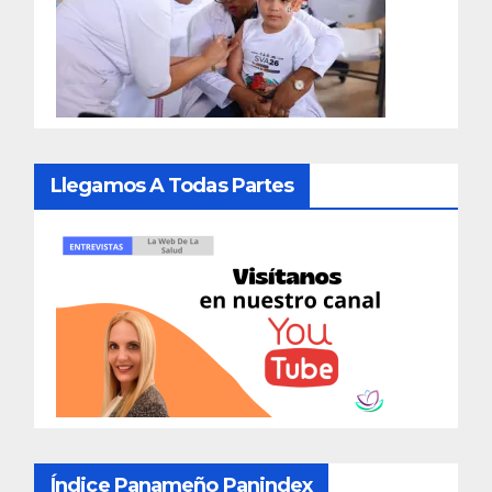
Llegamos A Todas Partes
Índice Panameño Panindex