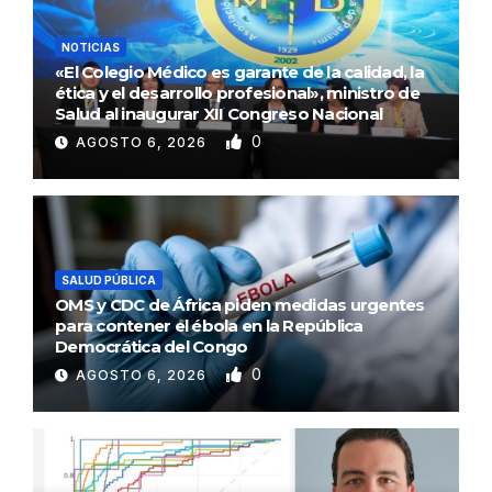
NOTICIAS
«El Colegio Médico es garante de la calidad, la
ética y el desarrollo profesional», ministro de
Salud al inaugurar XII Congreso Nacional
0
AGOSTO 6, 2026
SALUD PÚBLICA
OMS y CDC de África piden medidas urgentes
para contener el ébola en la República
Democrática del Congo
0
AGOSTO 6, 2026