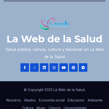
La Web de la Salud
Salud pública, ciencia, cultura y bienestar en La Web
de la Salud
© Copyright 2022 La Web de la Salud.
Nosotros
Aliados
Economía social
Educacion
Ambiente
Cultura
Mujer
Ciencia
Universidades