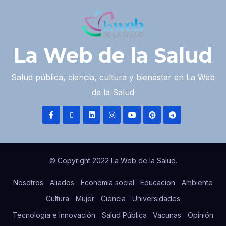
La Web de la Salud
Salud pública, ciencia, cultura y bienestar en La Web
de la Salud
© Copyright 2022 La Web de la Salud.
Nosotros
Aliados
Economía social
Educacion
Ambiente
Cultura
Mujer
Ciencia
Universidades
Tecnología e innovación
Salud Pública
Vacunas
Opinión