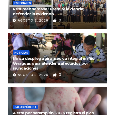
ESPECIALES
Resumen semanal: Premiar la ciencia;
defender la evidencia
0
AGOSTO 9, 2026
NOTICIAS
Minsa despliega gira médica integral en Río
Veraguas para atender a afectados por
inundaciones
0
AGOSTO 8, 2026
SALUD PÚBLICA
Alerta por sarampión: 2026 registra el pico