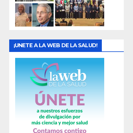
d
a
s
¡UNETE A LA WEB DE LA SALUD!