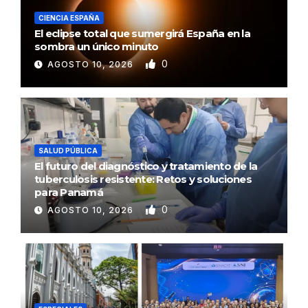
CIENCIA ESPAÑA
El eclipse total que sumergirá España en la
sombra un único minuto
0
AGOSTO 10, 2026
SALUD PÚBLICA
El futuro del diagnóstico y tratamiento de la
tuberculosis resistente: Retos y soluciones
para Panamá
0
AGOSTO 10, 2026