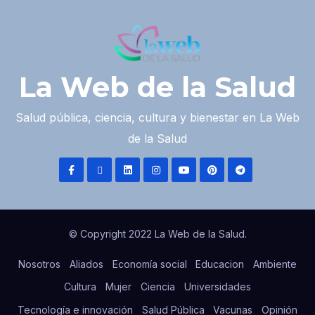
La Web de la Salud
Salud pública, ciencia, cultura y bienestar en La Web
de la Salud
© Copyright 2022 La Web de la Salud.
Nosotros
Aliados
Economía social
Educacion
Ambiente
Cultura
Mujer
Ciencia
Universidades
Tecnología e innovación
Salud Pública
Vacunas
Opinión