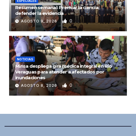
ESPECIALES
Resumen semanal: Premiar la ciencia;
defender la evidencia
0
AGOSTO 9, 2026
NOTICIAS
Minsa despliega gira médica integral en Río
Veraguas para atender a afectados por
inundaciones
0
AGOSTO 8, 2026