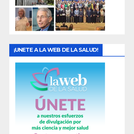
d
a
s
¡UNETE A LA WEB DE LA SALUD!