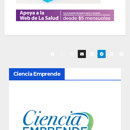
N
Ciencia Emprende
a
v
e
g
a