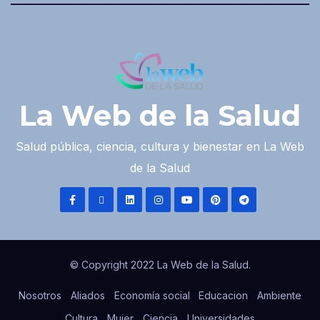
La Web de la Salud
Salud pública, ciencia, cultura y bienestar en La Web
de la Salud
© Copyright 2022 La Web de la Salud.
Nosotros
Aliados
Economía social
Educacion
Ambiente
Cultura
Mujer
Ciencia
Universidades