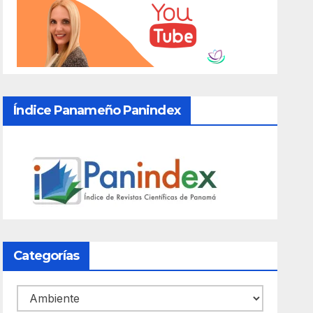
Índice Panameño Panindex
Categorías
Categorías