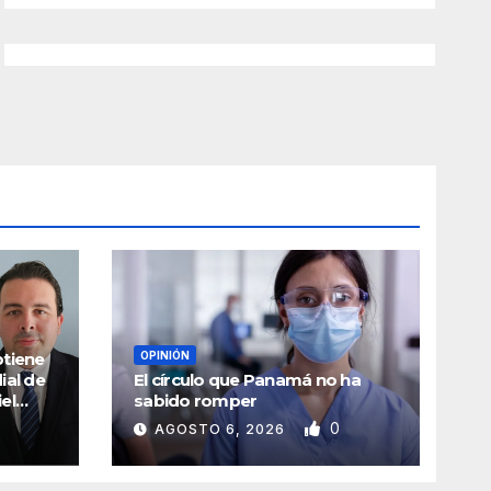
btiene
OPINIÓN
ial de
El círculo que Panamá no ha
el
sabido romper
icial
0
AGOSTO 6, 2026