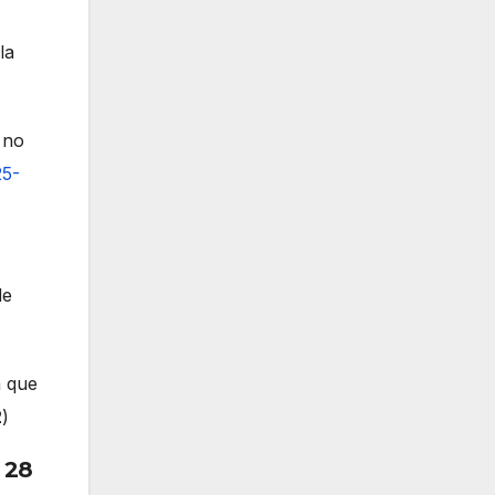
la
 no
25-
de
n que
2
)
 28