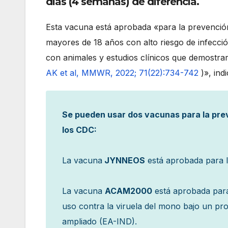
días (4 semanas) de diferencia.
Esta vacuna está aprobada «para la prevenció
mayores de 18 años con alto riesgo de infecció
con animales y estudios clínicos que demost
AK et al, MMWR, 2022; 71(22):734-742
)», ind
Se pueden usar dos vacunas para la prev
los CDC:
La vacuna
JYNNEOS
está aprobada para la
La vacuna
ACAM2000
está aprobada para 
uso contra la viruela del mono bajo un pr
ampliado (EA-IND).