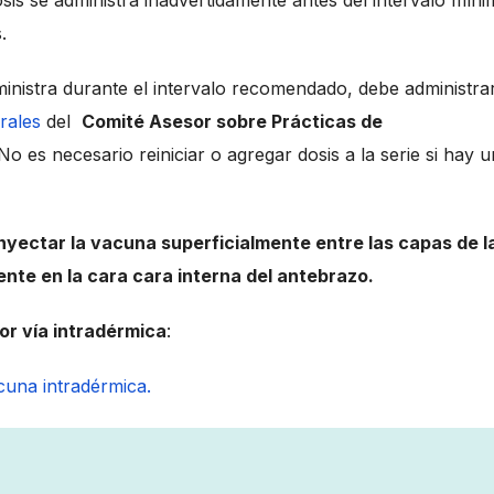
sis se administra inadvertidamente antes del intervalo míni
s.
ministra durante el intervalo recomendado, debe administra
rales
del
Comité Asesor sobre Prácticas de
 No es necesario reiniciar o agregar dosis a la serie si hay u
nyectar la vacuna superficialmente entre las capas de l
ente en la cara cara interna del antebrazo.
or vía intradérmica
: