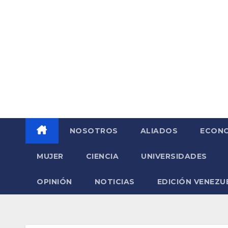
Saltar
al
contenido
NOSOTROS
ALIADOS
ECONO
MUJER
CIENCIA
UNIVERSIDADES
OPINIÓN
NOTICIAS
EDICIÓN VENEZU