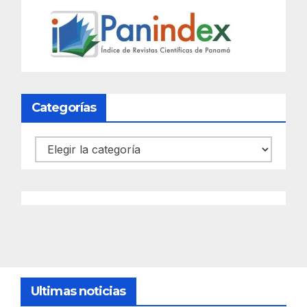
Categorías
Categorías
Ultimas noticias