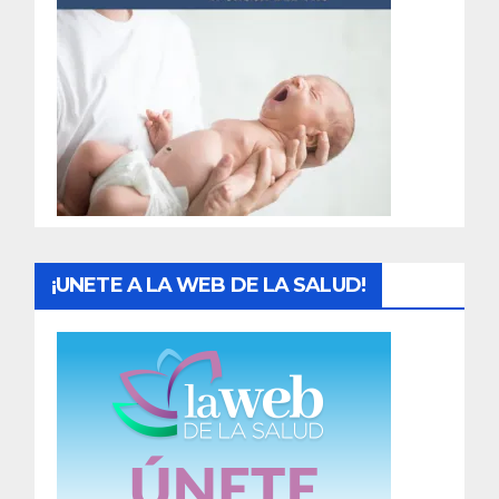
t
r
a
d
a
s
¡UNETE A LA WEB DE LA SALUD!