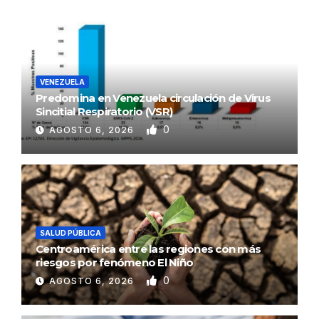
VENEZUELA
Predomina en Venezuela circulación de Virus
Sincitial Respiratorio (VSR)
0
AGOSTO 6, 2026
SALUD PÚBLICA
Centroamérica entre las regiones con más
riesgos por fenómeno El Niño
0
AGOSTO 6, 2026