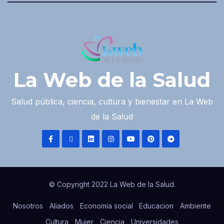
La Web de la Salud
Salud pública, ciencia, cultura y bienestar en La Web
de la Salud
© Copyright 2022 La Web de la Salud.
Nosotros
Aliados
Economía social
Educacion
Ambiente
Cultura
Mujer
Ciencia
Universidades