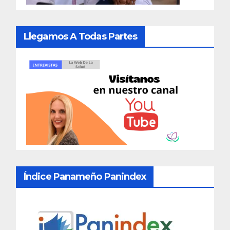
Llegamos A Todas Partes
Índice Panameño Panindex