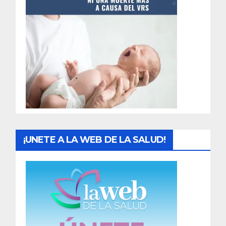
t
r
a
d
a
s
¡UNETE A LA WEB DE LA SALUD!