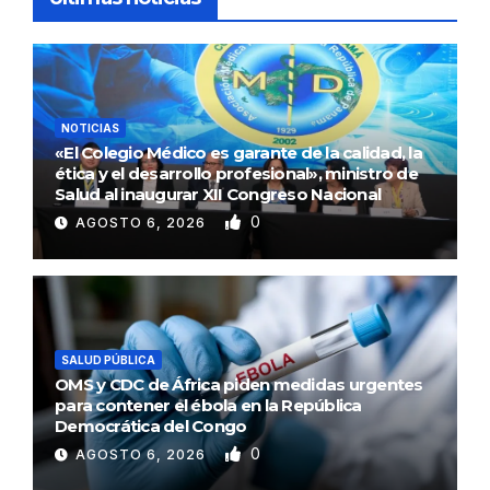
NOTICIAS
«El Colegio Médico es garante de la calidad, la
ética y el desarrollo profesional», ministro de
Salud al inaugurar XII Congreso Nacional
0
AGOSTO 6, 2026
SALUD PÚBLICA
OMS y CDC de África piden medidas urgentes
para contener el ébola en la República
Democrática del Congo
0
AGOSTO 6, 2026