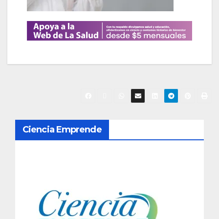
N
Ciencia Emprende
a
v
e
g