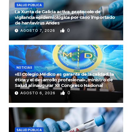
SALUD PÚBLICA
La Xunta de Galicia activa protocolo de
vigilancia epidemiológica por caso importado
de hantavirus Andes
0
AGOSTO 7, 2026
NOTICIAS
«El Colegio Médico es garante de la calidad, la
ética y el desarrollo profesional», ministro de
Salud al inaugurar XII Congreso Nacional
0
AGOSTO 6, 2026
SALUD PÚBLICA