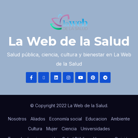
La Web de la Salud
Salud pública, ciencia, cultura y bienestar en La Web
de la Salud
© Copyright 2022 La Web de la Salud.
Nosotros
Aliados
Economía social
Educacion
Ambiente
Cultura
Mujer
Ciencia
Universidades