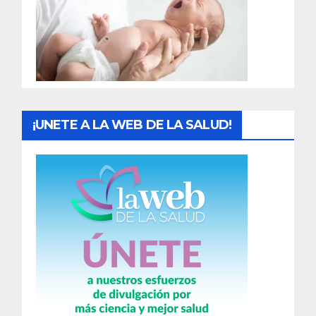
a
d
a
s
¡UNETE A LA WEB DE LA SALUD!