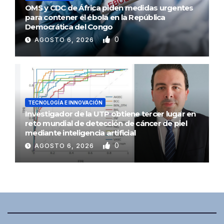
OMS y CDC de África piden medidas urgentes
para contener el ébola en la República
Democrática del Congo
0
AGOSTO 6, 2026
TECNOLOGÍA E INNOVACIÓN
Investigador de la UTP obtiene tercer lugar en
reto mundial de detección de cáncer de piel
mediante inteligencia artificial
0
AGOSTO 6, 2026