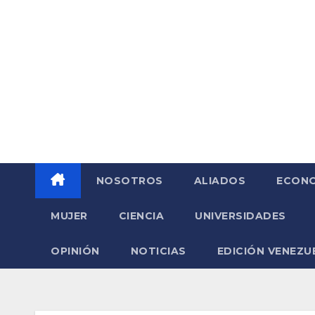
Saltar
al
contenido
NOSOTROS
ALIADOS
ECONO
MUJER
CIENCIA
UNIVERSIDADES
OPINIÓN
NOTICIAS
EDICIÓN VENEZU