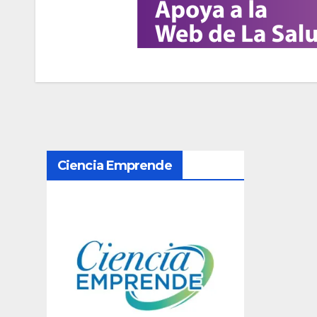
N
Ciencia Emprende
a
v
e
g
a