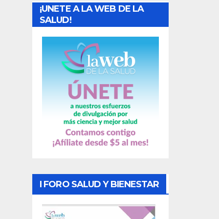
¡UNETE A LA WEB DE LA
d
SALUD!
a
s
I FORO SALUD Y BIENESTAR