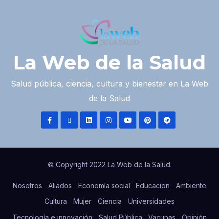
La Web de la Salud
Salud pública, ciencia, cultura y bienestar en La Web
de la Salud
© Copyright 2022 La Web de la Salud.
Nosotros
Aliados
Economía social
Educacion
Ambiente
Cultura
Mujer
Ciencia
Universidades
Tecnología e innovación
Salud Pública
Vacunas
Opinión