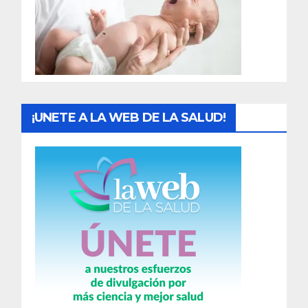
d
a
s
¡UNETE A LA WEB DE LA SALUD!