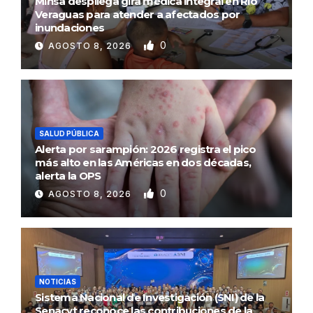
Minsa despliega gira médica integral en Río
Veraguas para atender a afectados por
inundaciones
0
AGOSTO 8, 2026
SALUD PÚBLICA
Alerta por sarampión: 2026 registra el pico
más alto en las Américas en dos décadas,
alerta la OPS
0
AGOSTO 8, 2026
NOTICIAS
Sistema Nacional de Investigación (SNI) de la
Senacyt reconoce las contribuciones de la