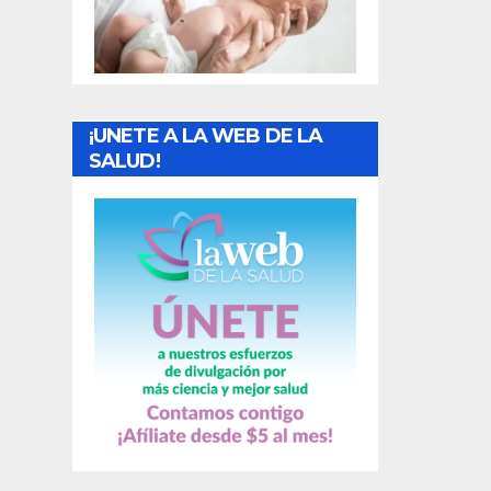
t
r
a
¡UNETE A LA WEB DE LA
d
SALUD!
a
s