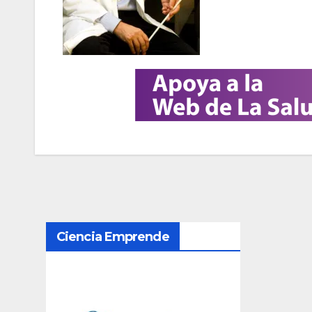
N
Ciencia Emprende
a
v