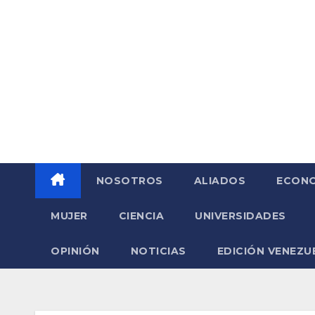
Saltar
al
contenido
NOSOTROS
ALIADOS
ECONO
MUJER
CIENCIA
UNIVERSIDADES
OPINIÓN
NOTICIAS
EDICIÓN VENEZU