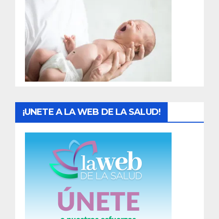
r
a
d
a
s
¡UNETE A LA WEB DE LA SALUD!