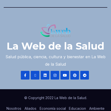
La Web de la Salud
Salud pública, ciencia, cultura y bienestar en La Web
de la Salud
© Copyright 2022 La Web de la Salud.
Nosotros
Aliados
Economía social
Educacion
Ambiente