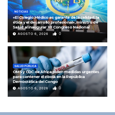
NOTICIAS
«El Colegio Médico es garante de la calidad, la
ética y el desarrollo profesional», ministro de
Salud al inaugurar XII Congreso Nacional
0
AGOSTO 6, 2026
SALUD PÚBLICA
OMS y CDC de África piden medidas urgentes
para contener el ébola en la República
Democrática del Congo
0
AGOSTO 6, 2026