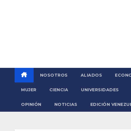
Saltar
al
contenido
NOSOTROS
ALIADOS
ECONO
MUJER
CIENCIA
UNIVERSIDADES
OPINIÓN
NOTICIAS
EDICIÓN VENEZU