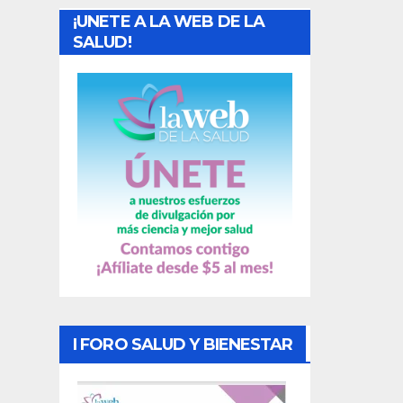
¡UNETE A LA WEB DE LA
d
SALUD!
a
s
I FORO SALUD Y BIENESTAR