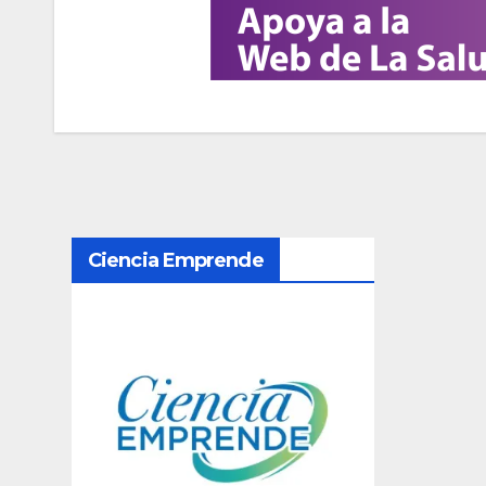
N
Ciencia Emprende
a
v
e
g
a