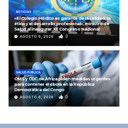
NOTICIAS
«El Colegio Médico es garante de la calidad, la
ética y el desarrollo profesional», ministro de
Salud al inaugurar XII Congreso Nacional
0
AGOSTO 6, 2026
SALUD PÚBLICA
OMS y CDC de África piden medidas urgentes
para contener el ébola en la República
Democrática del Congo
0
AGOSTO 6, 2026