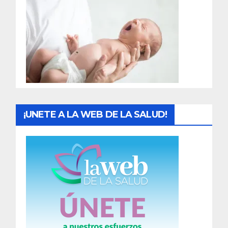
r
a
d
a
s
¡UNETE A LA WEB DE LA SALUD!