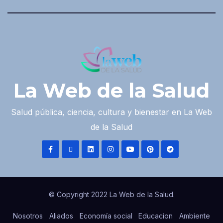
La Web de la Salud
Salud pública, ciencia, cultura y bienestar en La Web
de la Salud
© Copyright 2022 La Web de la Salud.
Nosotros
Aliados
Economía social
Educacion
Ambiente