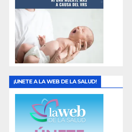
t
r
a
d
a
s
¡UNETE A LA WEB DE LA SALUD!