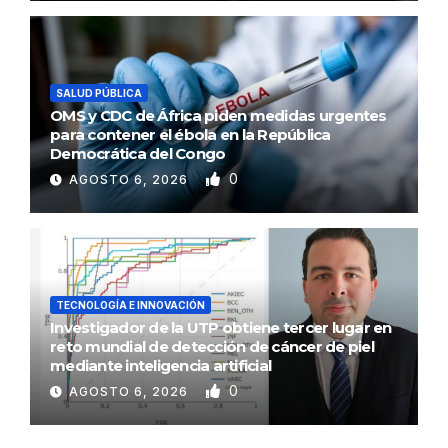
SALUD PÚBLICA
OMS y CDC de África piden medidas urgentes
para contener el ébola en la República
Democrática del Congo
0
AGOSTO 6, 2026
TECNOLOGÍA E INNOVACIÓN
Investigador de la UTP obtiene tercer lugar en
reto mundial de detección de cáncer de piel
mediante inteligencia artificial
0
AGOSTO 6, 2026