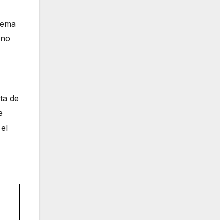
blema
 no
ta de
e
 el