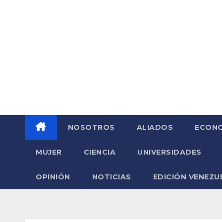
Saltar
al
contenido
NOSOTROS
ALIADOS
ECONO
MUJER
CIENCIA
UNIVERSIDADES
OPINIÓN
NOTICIAS
EDICIÓN VENEZU