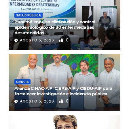
SALUD PÚBLICA
Panamá impulsa eliminación y control
epidemiológico de 30 enfermedades
desatendidas
0
AGOSTO 5, 2026
CIENCIA
Alianza CIHAC-AIP, CIEPS-AIP y CIEDU-AIP para
fortalecer investigación e incidencia pública
0
AGOSTO 5, 2026