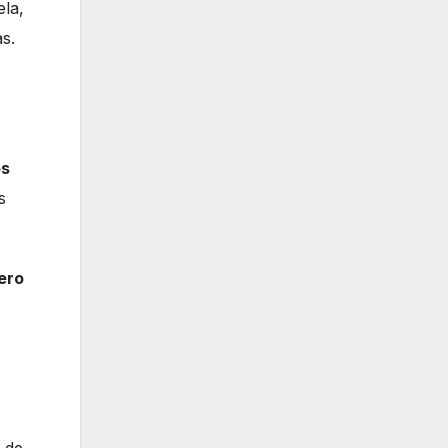
ela,
s.
os
s
ero