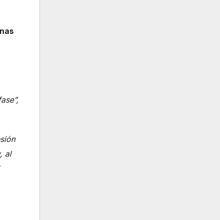
onas
ase”,
sión
 al