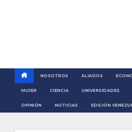
Saltar
al
contenido
NOSOTROS
ALIADOS
ECONO
MUJER
CIENCIA
UNIVERSIDADES
OPINIÓN
NOTICIAS
EDICIÓN VENEZU