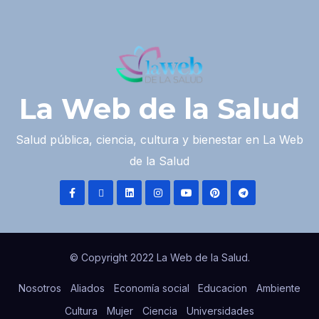
La Web de la Salud
Salud pública, ciencia, cultura y bienestar en La Web
de la Salud
© Copyright 2022 La Web de la Salud.
Nosotros
Aliados
Economía social
Educacion
Ambiente
Cultura
Mujer
Ciencia
Universidades