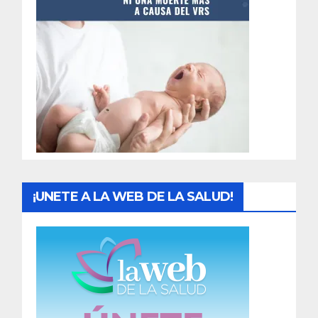
t
r
a
d
a
s
¡UNETE A LA WEB DE LA SALUD!