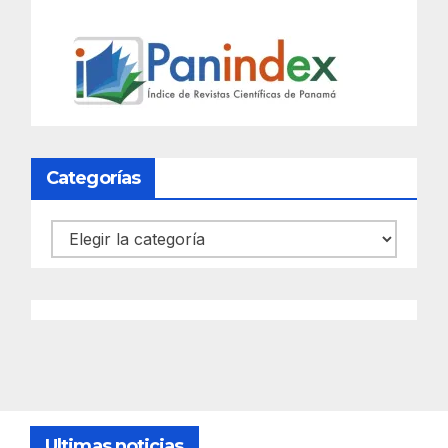
Categorías
Categorías
Ultimas noticias