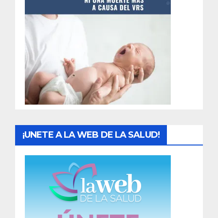
t
r
a
d
a
s
¡UNETE A LA WEB DE LA SALUD!