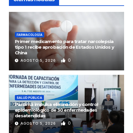
FARMACOLOGÍA
Primer medicamento para tratar narcolepsia
tipo 1 recibe aprobación de Estados Unidos y
China
0
AGOSTO 5, 2026
SALUD PÚBLICA
Panamá impulsa eliminación y control
epidemiológico de 30 enfermedades
desatendidas
0
AGOSTO 5, 2026