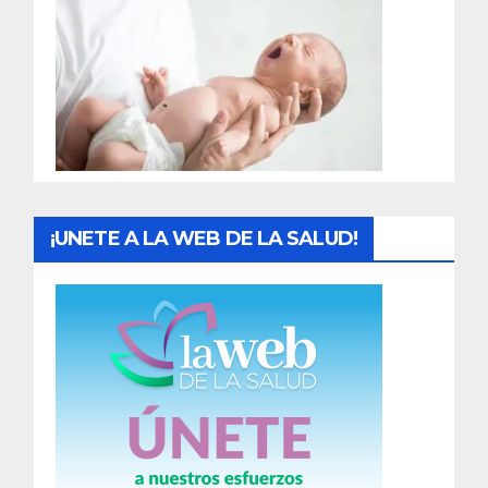
r
a
d
a
s
¡UNETE A LA WEB DE LA SALUD!