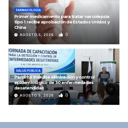
FARMACOLOGÍA
Primer medicamento para tratar narcolepsia
tipo 1 recibe aprobación de Estados Unidos y
China
0
AGOSTO 5, 2026
SALUD PÚBLICA
Panamá impulsa eliminación y control
epidemiológico de 30 enfermedades
desatendidas
0
AGOSTO 5, 2026