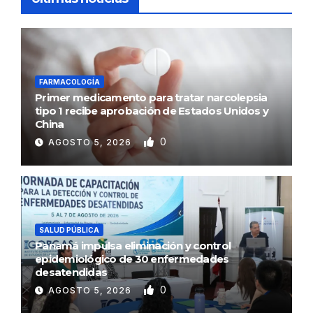
FARMACOLOGÍA
Primer medicamento para tratar narcolepsia
tipo 1 recibe aprobación de Estados Unidos y
China
0
AGOSTO 5, 2026
SALUD PÚBLICA
Panamá impulsa eliminación y control
epidemiológico de 30 enfermedades
desatendidas
0
AGOSTO 5, 2026