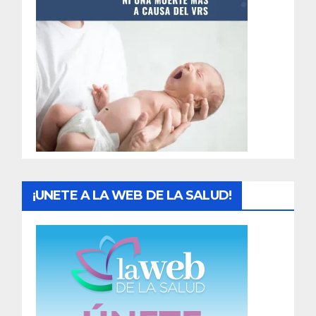
t
r
a
d
a
s
¡UNETE A LA WEB DE LA SALUD!