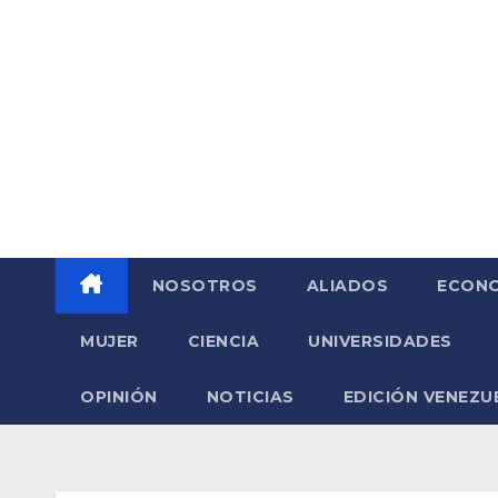
Saltar
al
contenido
NOSOTROS
ALIADOS
ECONO
MUJER
CIENCIA
UNIVERSIDADES
OPINIÓN
NOTICIAS
EDICIÓN VENEZU