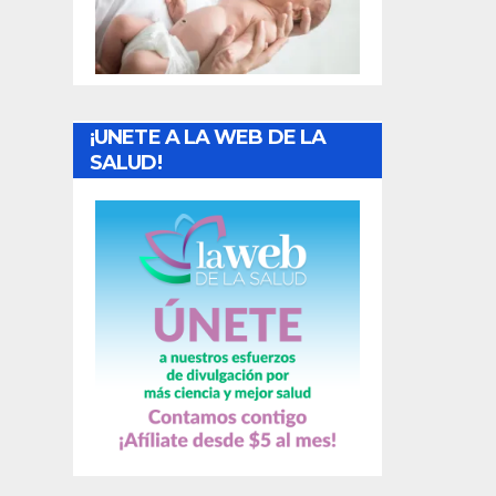
t
r
a
¡UNETE A LA WEB DE LA
d
SALUD!
a
s