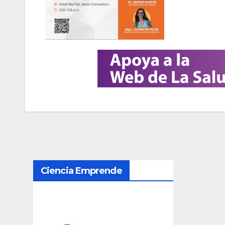
N
Ciencia Emprende
a
v