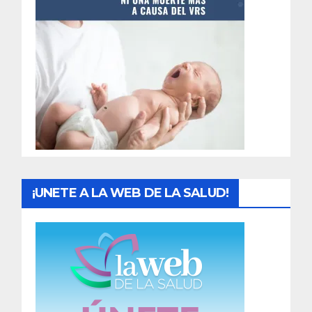
t
r
a
d
a
s
¡UNETE A LA WEB DE LA SALUD!