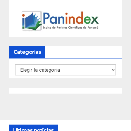
Categorías
Categorías
Ultimas noticias