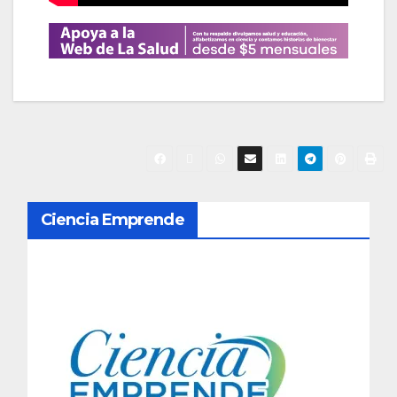
N
Ciencia Emprende
a
v
e
g
a