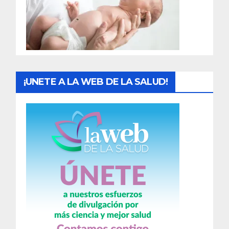
d
a
s
¡UNETE A LA WEB DE LA SALUD!