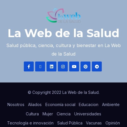
La Web de la Salud
Salud pública, ciencia, cultura y bienestar en La Web
de la Salud
© Copyright 2022 La Web de la Salud.
Nosotros
Aliados
Economía social
Educacion
Ambiente
Cultura
Mujer
Ciencia
Universidades
Tecnología e innovación
Salud Pública
Vacunas
Opinión