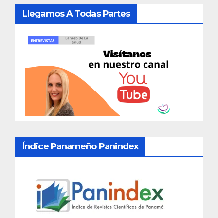
Llegamos A Todas Partes
Índice Panameño Panindex