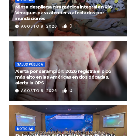
Minsa despliega gira médica integral en Río
Veraguas para atender a afectados por
inundaciones
0
AGOSTO 8, 2026
SALUD PÚBLICA
Alerta por sarampión: 2026 registra el pico
más alto en las Américas en dos décadas,
alerta la OPS
0
AGOSTO 8, 2026
NOTICIAS
Sistema Nacional de Investigación (SNI) de la