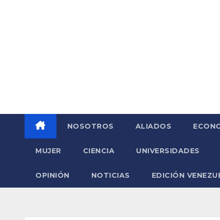
Saltar
al
contenido
NOSOTROS
ALIADOS
ECONO
MUJER
CIENCIA
UNIVERSIDADES
OPINIÓN
NOTICIAS
EDICIÓN VENEZU