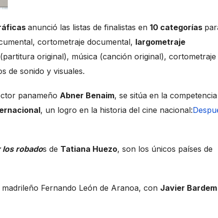
ráficas
anunció las listas de finalistas en
10 categorías
par
ocumental, cortometraje documental,
largometraje
(partitura original), música (canción original), cortometraje
os de sonido y visuales.
rector panameño
Abner Benaim
, se sitúa en la competencia
ternacional
, un logro en la historia del cine nacional:
Despu
 los robado
s de
Tatiana Huezo
, son los únicos países de
ta madrileño Fernando León de Aranoa, con
Javier Barde