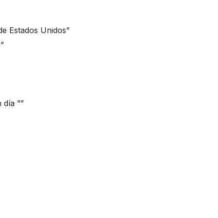
de Estados Unidos”
r”
 día ””