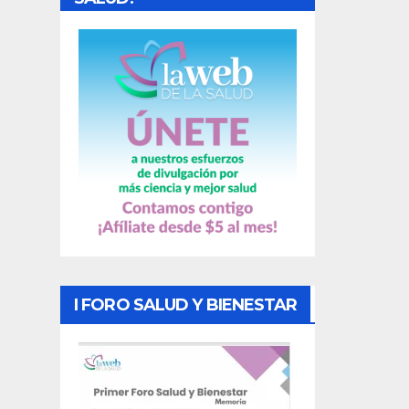
a
s
I FORO SALUD Y BIENESTAR