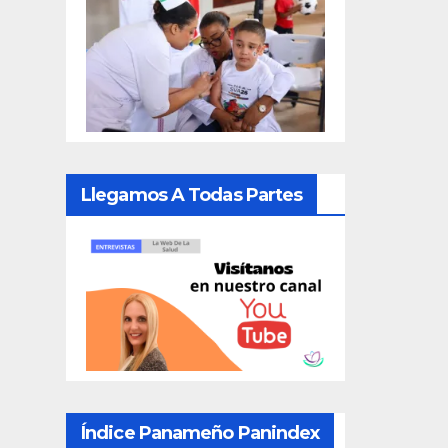
Llegamos A Todas Partes
Índice Panameño Panindex