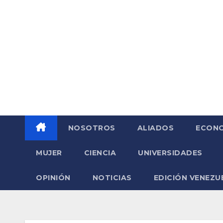
Saltar
al
contenido
NOSOTROS
ALIADOS
ECONO
MUJER
CIENCIA
UNIVERSIDADES
OPINIÓN
NOTICIAS
EDICIÓN VENEZU