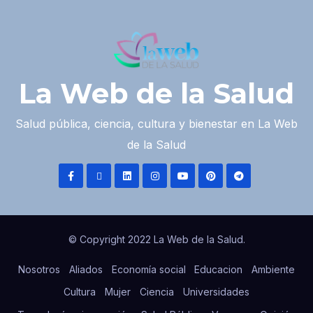
La Web de la Salud
Salud pública, ciencia, cultura y bienestar en La Web
de la Salud
© Copyright 2022 La Web de la Salud.
Nosotros
Aliados
Economía social
Educacion
Ambiente
Cultura
Mujer
Ciencia
Universidades