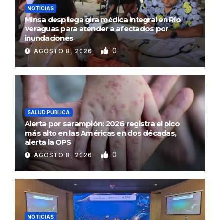
NOTICIAS
Minsa despliega gira médica integral en Río
Veraguas para atender a afectados por
inundaciones
0
AGOSTO 8, 2026
SALUD PÚBLICA
Alerta por sarampión: 2026 registra el pico
más alto en las Américas en dos décadas,
alerta la OPS
0
AGOSTO 8, 2026
NOTICIAS