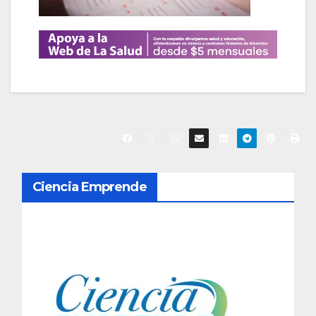
N
Ciencia Emprende
a
v
e
g