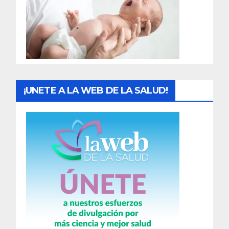
a
d
a
s
¡UNETE A LA WEB DE LA SALUD!