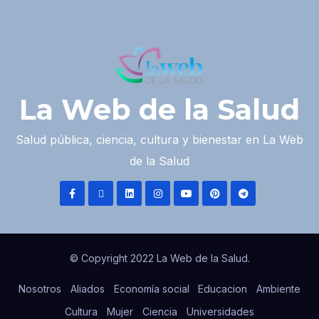
La Web de la Salud
Salud pública, ciencia, cultura y bienestar en La Web
de la Salud
© Copyright 2022 La Web de la Salud.
Nosotros
Aliados
Economía social
Educacion
Ambiente
Cultura
Mujer
Ciencia
Universidades