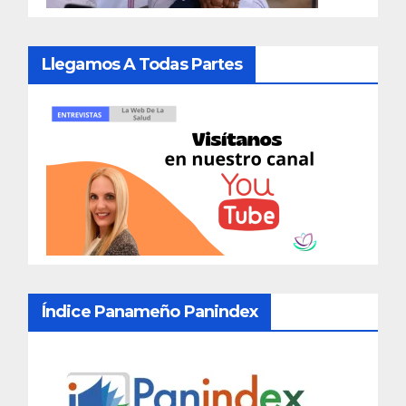
Llegamos A Todas Partes
Índice Panameño Panindex