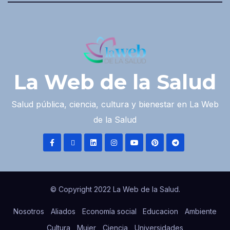
La Web de la Salud
Salud pública, ciencia, cultura y bienestar en La Web
de la Salud
© Copyright 2022 La Web de la Salud.
Nosotros
Aliados
Economía social
Educacion
Ambiente
Cultura
Mujer
Ciencia
Universidades