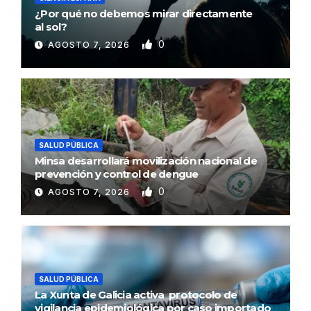
¿Por qué no debemos mirar directamente
al sol?
0
AGOSTO 7, 2026
SALUD PÚBLICA
Minsa desarrollará movilización nacional de
prevención y control de dengue
0
AGOSTO 7, 2026
SALUD PÚBLICA
La Xunta de Galicia activa protocolo de
vigilancia epidemiológica por caso importado