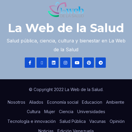
La Web de la Salud
Salud pública, ciencia, cultura y bienestar en La Web
de la Salud
© Copyright 2022 La Web de la Salud.
Nosotros
Aliados
Economía social
Educacion
Ambiente
Cultura
Mujer
Ciencia
Universidades
Tecnología e innovación
Salud Pública
Vacunas
Opinión
Noticias
Edición Venezuela