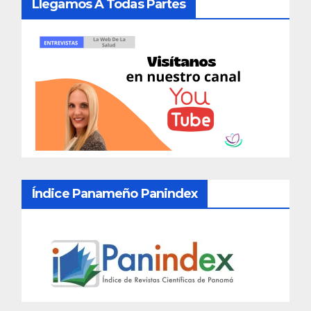
Llegamos A Todas Partes
Índice Panameño Panindex