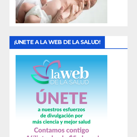
d
a
s
¡UNETE A LA WEB DE LA SALUD!