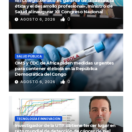
«El Colegio Médico es garante de la calidad, la
ética y el desarrollo profesional», ministro de
Salud al inaugurar XII Congreso Nacional
0
AGOSTO 6, 2026
SALUD PÚBLICA
OMS y CDC de África piden medidas urgentes
para contener el ébola en la República
Democrática del Congo
0
AGOSTO 6, 2026
TECNOLOGÍA E INNOVACIÓN
Investigador de la UTP obtiene tercer lugar en
reto mundial de detección de cáncer de piel