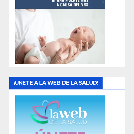
t
r
a
d
a
s
¡UNETE A LA WEB DE LA SALUD!