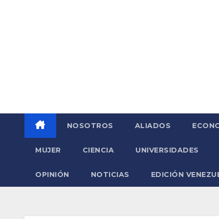
Saltar
al
contenido
NOSOTROS
ALIADOS
ECONO
MUJER
CIENCIA
UNIVERSIDADES
OPINIÓN
NOTICIAS
EDICIÓN VENEZU