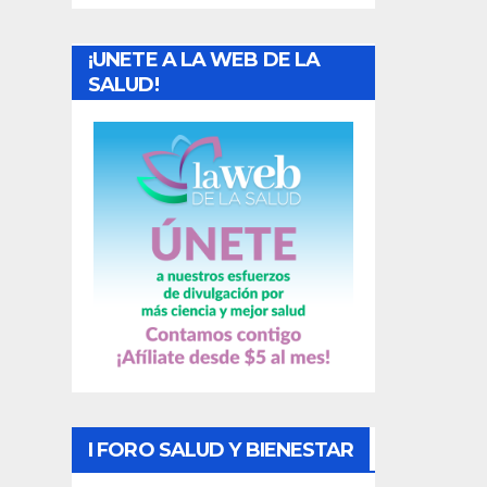
a
¡UNETE A LA WEB DE LA
d
SALUD!
a
s
I FORO SALUD Y BIENESTAR