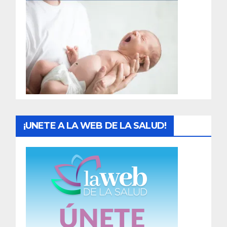
r
a
d
a
s
¡UNETE A LA WEB DE LA SALUD!