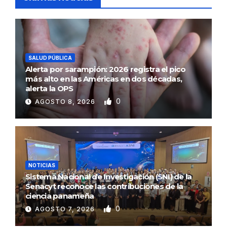
SALUD PÚBLICA
Alerta por sarampión: 2026 registra el pico
más alto en las Américas en dos décadas,
alerta la OPS
0
AGOSTO 8, 2026
NOTICIAS
Sistema Nacional de Investigación (SNI) de la
Senacyt reconoce las contribuciones de la
ciencia panameña
0
AGOSTO 7, 2026