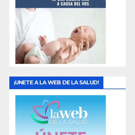
t
r
a
d
a
s
¡UNETE A LA WEB DE LA SALUD!