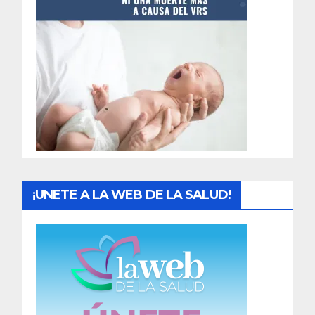
t
r
a
d
a
s
¡UNETE A LA WEB DE LA SALUD!