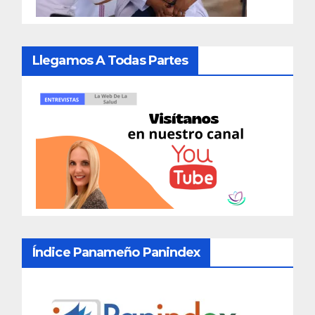
Llegamos A Todas Partes
Índice Panameño Panindex