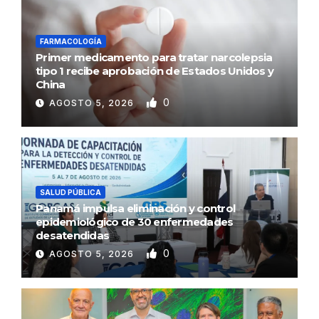
FARMACOLOGÍA
Primer medicamento para tratar narcolepsia
tipo 1 recibe aprobación de Estados Unidos y
China
0
AGOSTO 5, 2026
SALUD PÚBLICA
Panamá impulsa eliminación y control
epidemiológico de 30 enfermedades
desatendidas
0
AGOSTO 5, 2026