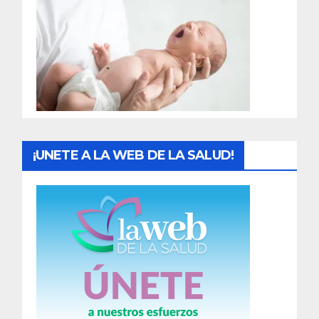
r
a
d
a
s
¡UNETE A LA WEB DE LA SALUD!