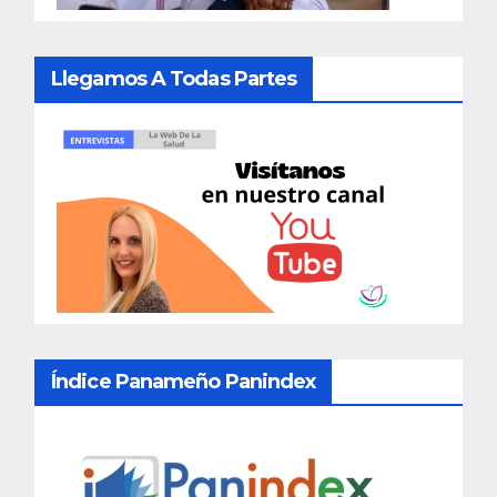
Llegamos A Todas Partes
Índice Panameño Panindex