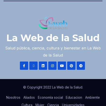
La Web de la Salud
Salud pública, ciencia, cultura y bienestar en La Web
de la Salud
© Copyright 2022 La Web de la Salud.
Nosotros
Aliados
Economía social
Educacion
Ambiente
Cultura
Mujer
Ciencia
Universidades