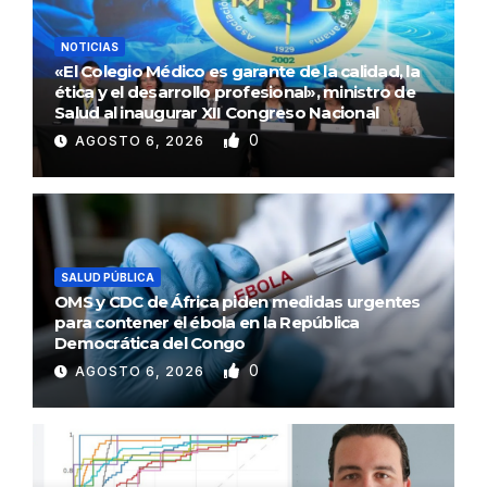
NOTICIAS
«El Colegio Médico es garante de la calidad, la
ética y el desarrollo profesional», ministro de
Salud al inaugurar XII Congreso Nacional
0
AGOSTO 6, 2026
SALUD PÚBLICA
OMS y CDC de África piden medidas urgentes
para contener el ébola en la República
Democrática del Congo
0
AGOSTO 6, 2026