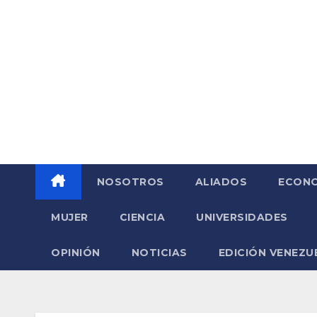
Saltar
al
contenido
NOSOTROS
ALIADOS
ECONO
MUJER
CIENCIA
UNIVERSIDADES
OPINIÓN
NOTICIAS
EDICIÓN VENEZU