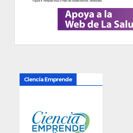
N
Ciencia Emprende
a
v
e
g