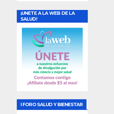
a
¡UNETE A LA WEB DE LA
d
SALUD!
a
s
I FORO SALUD Y BIENESTAR